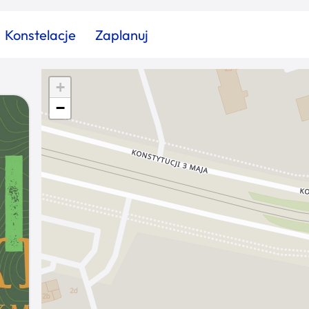
Konstelacje
Zaplanuj
+
Znajdź atrakcję
Znajdź artykuł
Znajdź wydarzeni
−
Miasto
Kategoria