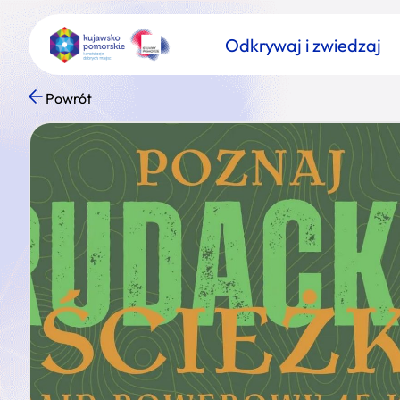
Odkrywaj i zwiedzaj
Powrót
Znajdź atrakcję
Nazwa atrakcji