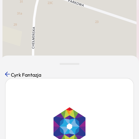
Cyrk Fantazja
Leaflet
|
Mapa dostęna dla K-POT ©