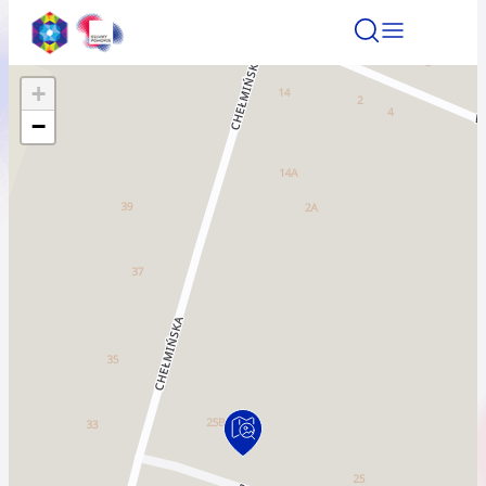
+
Znajdź atrakcję
Znajdź artykuł
Znajdź wydarze
−
Znajdź atrakcję
Nazwa atrakcji
Miasto
Kategoria
Wyszukaj