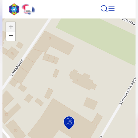
+
Znajdź atrakcję
Znajdź artykuł
Znajdź wydarze
−
Znajdź atrakcję
Nazwa atrakcji
Miasto
Kategoria
Wyszukaj