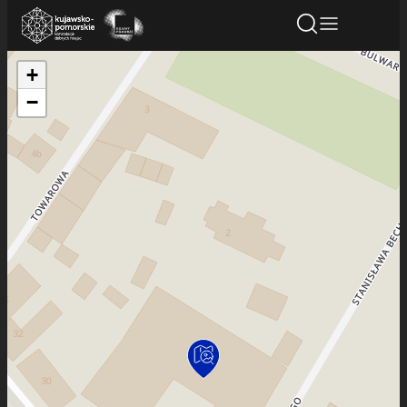
+
Znajdź atrakcję
Znajdź artykuł
Znajdź wydarze
−
Znajdź atrakcję
Nazwa atrakcji
Miasto
Kategoria
Wyszukaj