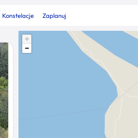
Konstelacje
Zaplanuj
+
Znajdź atrakcję
Znajdź artykuł
Znajdź wydarzeni
−
Miasto
Kategoria