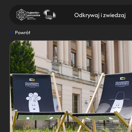
Odkrywaj i zwiedzaj
Powrót
Znajdź atrakcję
Nazwa atrakcji