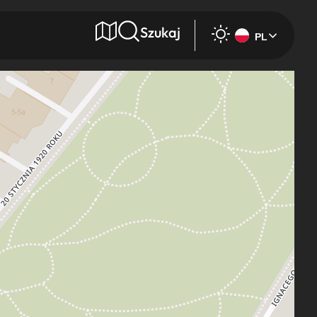
Szukaj
PL
e
Wyszukaj