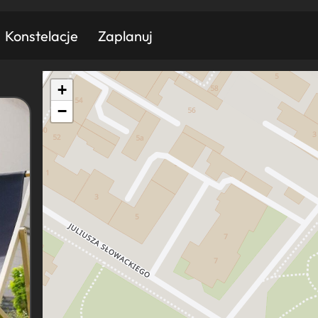
Konstelacje
Zaplanuj
+
Znajdź atrakcję
Znajdź artykuł
Znajdź wydarzeni
−
Miasto
Kategoria