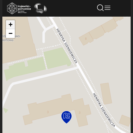
+
Znajdź atrakcję
Znajdź artykuł
Znajdź wydarze
−
Znajdź atrakcję
Nazwa atrakcji
Miasto
Kategoria
Wyszukaj