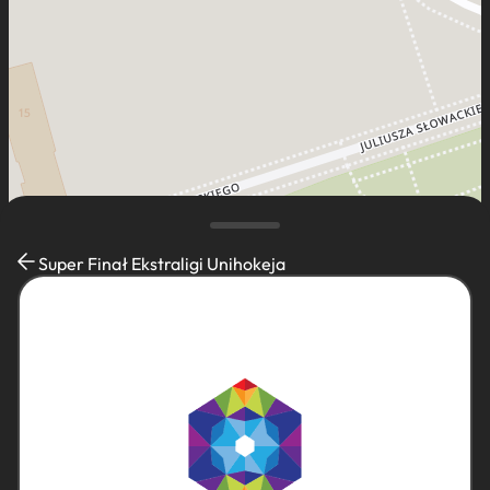
Super Finał Ekstraligi Unihokeja
Leaflet
|
Mapa dostęna dla K-POT ©